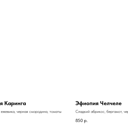
я Каринга
Эфиопия Челчеле
 ежевика, черная смородина, томаты
Сладкий абрикос, бергамот, че
лимонная мармеладка, грейпфр
850
р.