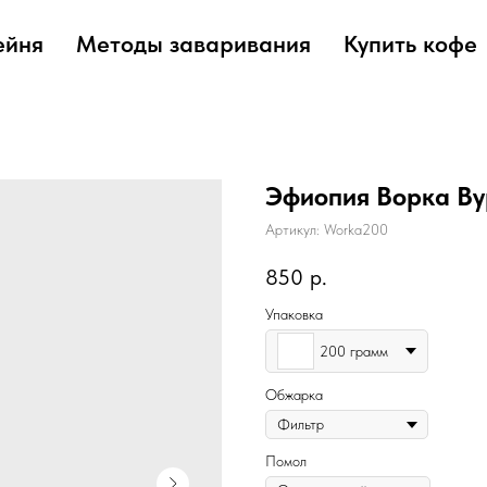
ейня
Методы заваривания
Купить кофе
Эфиопия Ворка Ву
Артикул:
Worka200
850
р.
Упаковка
200 грамм
Обжарка
Помол