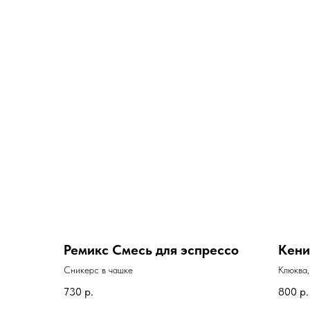
Ремикс Смесь для эспрессо
Кени
Сникерс в чашке
Клюква,
730
р.
800
р.