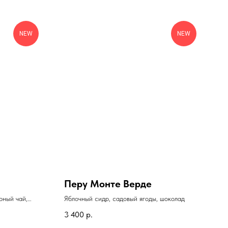
NEW
NEW
Перу Монте Верде
рный чай,
Яблочный сидр, садовый ягоды, шоколад
ут
3 400
р.