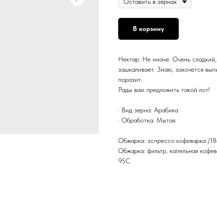
В корзину
Нектар. Не иначе. Очень сладкий,
зашкаливает. Знаю, захочется выпи
поразит.
Рады вам предложить такой лот!
· Вид зерна: Арабика
· Обработка: Мытая
Обжарка: эспрессо кофеварка /18г
Обжарка: фильтр, капельная кофева
95С