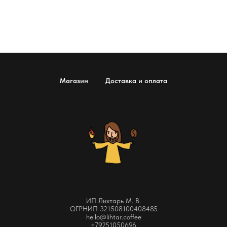
Магазин
Доставка и оплата
ИП Лихтарь М. В.
ОГРНИП 321508100408485
hello@lihtar.coffee
+79251050696