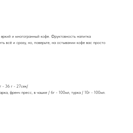
 яркий и многогранный кофе. Фруктовность напитка
ть всё и сразу, но, поверьте, на остывании кофе вас просто
 - 36 г - 27сек/
рка, френч пресс, в чашке / 6г - 100мл, турка / 10г - 100мл.