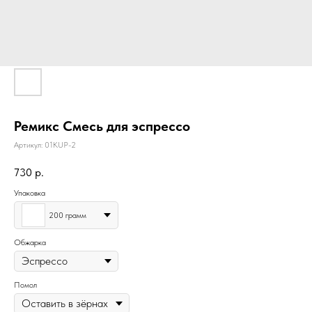
Ремикс Смесь для эспрессо
Артикул:
01KUP-2
730
р.
Упаковка
200 грамм
Обжарка
Помол