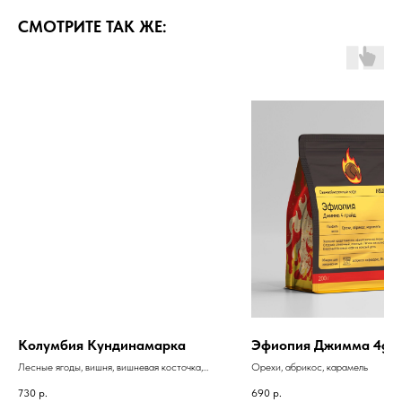
СМОТРИТЕ ТАК ЖЕ:
Колумбия Кундинамарка
Эфиопия Джимма 4gr.
Лесные ягоды, вишня, вишневая косточка,
Орехи, абрикос, карамель
карамель
730
р.
690
р.