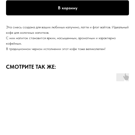
В корзину
Эта смесь создана для ваших любимых капучино, латте и флэт вайтов. Идеальный
кофе для молочных напитков.
С ним напиток становится ярким, насыщенным, ароматным и характерно
кофейным.
В традиционном черном исполнении этот кофе тоже великолепен!
СМОТРИТЕ ТАК ЖЕ: