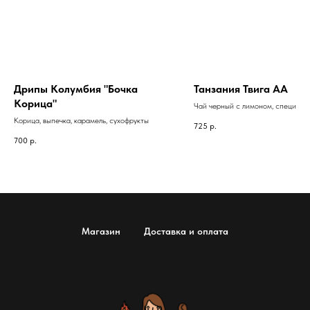
Дрипы Колумбия "Бочка
Танзания Твига АА
Корица"
Чай черный с лимоном, специи, к
Корица, выпечка, карамель, сухофрукты
725
р.
700
р.
Магазин
Доставка и оплата