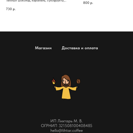
Темный шоколад, карамель, сухофрукты,
800
р.
специи
730
р.
Магазин
Доставка и оплата
ИП Лихтарь М. В.
ОГРНИП 321508100408485
hello@lihtar.coffee