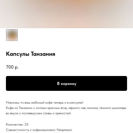
Капсулы Танзания
700
р.
В корзину
Наконец-то ваш любимый кофе теперь и в капсулах!
Кофе из Танзании с нотами красных ягод, чёрного чая, лимона, тёмного шоколада
во вкусе и послевкусием сливы и пряностей.
Количество: 20
Совместимость с кофемашинами: Nespresso